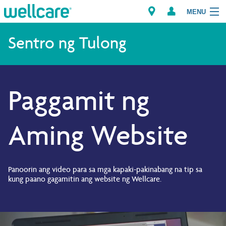
MENU
Explore Plans
Sentro ng Tulong
Mga Miyembro
Paggamit ng
Mga Tagapagbigay
Brokers
Aming Website
Maghanap ng Tagapagbigay/Parmasya
Panoorin ang video para sa mga kapaki-pakinabang na tip sa
kung paano gagamitin ang website ng Wellcare.